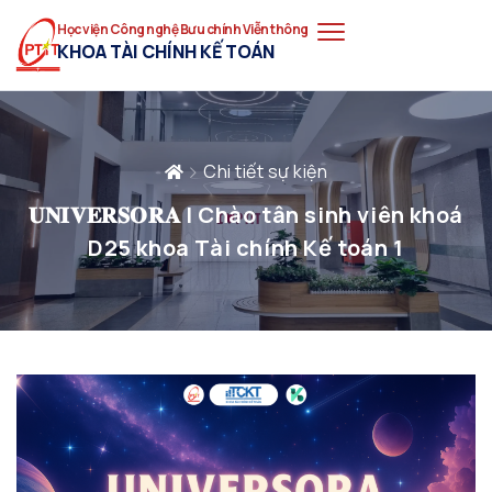
Học viện Công nghệ Bưu chính Viễn thông
KHOA TÀI CHÍNH KẾ TOÁN
Chi tiết sự kiện
𝐔𝐍𝐈𝐕𝐄𝐑𝐒𝐎𝐑𝐀 | Chào tân sinh viên khoá
D25 khoa Tài chính Kế toán 1