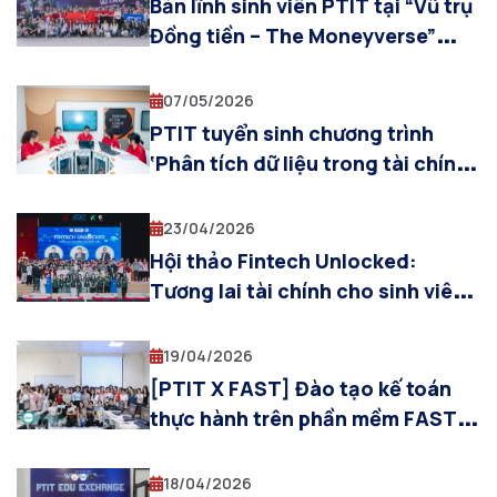
Bản lĩnh sinh viên PTIT tại “Vũ trụ
Đồng tiền – The Moneyverse”
mùa 3
07/05/2026
PTIT tuyển sinh chương trình
‘Phân tích dữ liệu trong tài chính,
kinh doanh’
23/04/2026
Hội thảo Fintech Unlocked:
Tương lai tài chính cho sinh viên –
GIải pháp phòng ngừa rủi ro hành
vi Fintech thông qua giáo dục
19/04/2026
[PTIT X FAST] Đào tạo kế toán
thực hành trên phần mềm FAST
dành cho sinh viên K22
18/04/2026