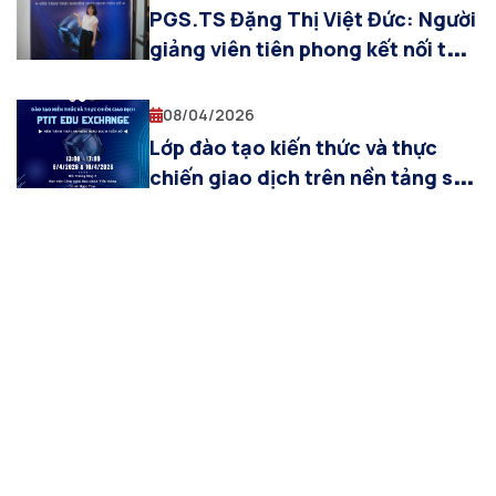
PGS.TS Đặng Thị Việt Đức: Người
giảng viên tiên phong kết nối tài
chính với công nghệ trong kỷ
nguyên số
08/04/2026
Lớp đào tạo kiến thức và thực
chiến giao dịch trên nền tảng sàn
tiền số PTIT EDU EXCHANGE